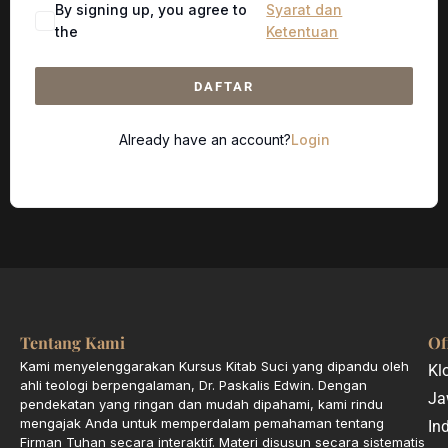
By signing up, you agree to
Syarat dan
the
Ketentuan
DAFTAR
Already have an account?
Login
Tentang Kami
Of
Kami menyelenggarakan Kursus Kitab Suci yang dipandu oleh
Kl
ahli teologi berpengalaman, Dr. Paskalis Edwin. Dengan
Ja
pendekatan yang ringan dan mudah dipahami, kami rindu
mengajak Anda untuk memperdalam pemahaman tentang
In
Firman Tuhan secara interaktif. Materi disusun secara sistematis