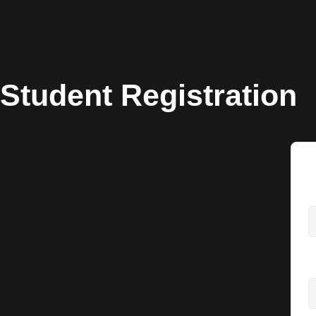
Student Registration
N
N