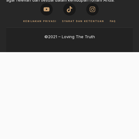
agar relevan dan sesuai dalam kehidupan rohani Anda.
KEBIJAKAN PRIVASI
SYARAT DAN KETENTUAN
FAQ
©2021 – Loving The Truth