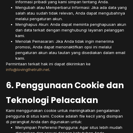
informasi pribadi yang kami simpan tentang Anda.
Mengubah atau Memperbarui Informasi: Jika ada data yang
salah atau sudah tidak relevan, Anda dapat mengubahnya
melalui pengaturan akun.
Menghapus Akun: Anda dapat meminta penghapusan akun
dan data terkait dengan menghubungi layanan pelanggan
kami.
Menolak Pemasaran: Jika Anda tidak ingin menerima
promosi, Anda dapat menonaktifkan opsi ini melalui
pengaturan akun atau tautan yang disediakan dalam email
kami.
Permintaan terkait hak ini dapat dikirimkan ke
info@lovingthetruth.net
.
6. Penggunaan Cookie dan
Teknologi Pelacakan
Kami menggunakan cookie untuk meningkatkan pengalaman
pengguna di situs kami. Cookie adalah file kecil yang disimpan
di perangkat Anda dan digunakan untuk:
Menyimpan Preferensi Pengguna: Agar situs lebih mudah