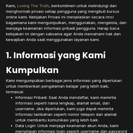
Kami,
Loving The Truth
, berkomitmen untuk melindungi dan
menghormati privasi setiap pengguna yang mengikuti kursus
online kami. Kebijakan Privasi ini menjelaskan secara rinci
bagaimana kami mengumpulkan, menggunakan, mengelola, dan
menjaga keamanan informasi pribadi pengguna. Harap baca
kebijakan ini dengan saksama agar Anda memahami hak dan
kewajiban Anda saat menggunakan layanan kami.
1. Informasi yang Kami
Kumpulkan
Kami mengumpulkan berbagai jenis informasi yang diperlukan
untuk memberikan pengalaman belajar yang lebih baik,
termasuk:
Informasi Pribadi: Saat Anda mendaftar, kami meminta
informasi seperti nama lengkap, alamat email, dan
username. Jika diperlukan, kami juga dapat meminta
informasi tambahan seperti nomor telepon dan alamat
untuk membantu komunikasi yang lebih baik.
Data Login: Untuk menjaga keamanan akun Anda, kami
menyimpan informasi login seperti username dan password