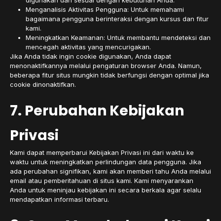
digunakan dan sesuai dengan kebutuhan Anda.
Menganalisis Aktivitas Pengguna: Untuk memahami
bagaimana pengguna berinteraksi dengan kursus dan fitur
kami.
Meningkatkan Keamanan: Untuk membantu mendeteksi dan
mencegah aktivitas yang mencurigakan.
Jika Anda tidak ingin cookie digunakan, Anda dapat
menonaktifkannya melalui pengaturan browser Anda. Namun,
beberapa fitur situs mungkin tidak berfungsi dengan optimal jika
cookie dinonaktifkan.
7. Perubahan Kebijakan
Privasi
Kami dapat memperbarui Kebijakan Privasi ini dari waktu ke
waktu untuk meningkatkan perlindungan data pengguna. Jika
ada perubahan signifikan, kami akan memberi tahu Anda melalui
email atau pemberitahuan di situs kami. Kami menyarankan
Anda untuk meninjau kebijakan ini secara berkala agar selalu
mendapatkan informasi terbaru.