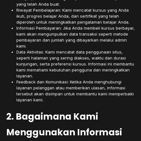
yang telah Anda buat.
Riwayat Pembelajaran: Kami mencatat kursus yang Anda
ikuti, progres belajar Anda, dan sertifikat yang telah
diperoleh untuk meningkatkan pengalaman belajar Anda.
Informasi Pembayaran: Jika Anda membeli kursus berbayar,
kami akan mengumpulkan data transaksi seperti metode
pembayaran dan jumlah yang dibayarkan melalui admin
kami.
Data Aktivitas: Kami mencatat data penggunaan situs,
seperti halaman yang sering diakses, waktu dan durasi
kunjungan, serta preferensi kursus. Informasi ini membantu
kami memahami kebutuhan pengguna dan meningkatkan
layanan.
Feedback dan Komunikasi: Ketika Anda menghubungi
layanan pelanggan atau memberikan ulasan, informasi
tersebut akan disimpan untuk membantu kami memperbaiki
layanan kami.
2. Bagaimana Kami
Menggunakan Informasi