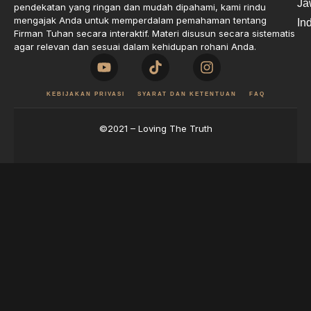
Ja
pendekatan yang ringan dan mudah dipahami, kami rindu
mengajak Anda untuk memperdalam pemahaman tentang
In
Firman Tuhan secara interaktif. Materi disusun secara sistematis
agar relevan dan sesuai dalam kehidupan rohani Anda.
KEBIJAKAN PRIVASI
SYARAT DAN KETENTUAN
FAQ
©2021 – Loving The Truth