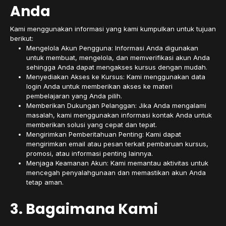
Anda
Kami menggunakan informasi yang kami kumpulkan untuk tujuan
berikut:
Mengelola Akun Pengguna: Informasi Anda digunakan
untuk membuat, mengelola, dan memverifikasi akun Anda
sehingga Anda dapat mengakses kursus dengan mudah.
Menyediakan Akses ke Kursus: Kami menggunakan data
login Anda untuk memberikan akses ke materi
pembelajaran yang Anda pilih.
Memberikan Dukungan Pelanggan: Jika Anda mengalami
masalah, kami menggunakan informasi kontak Anda untuk
memberikan solusi yang cepat dan tepat.
Mengirimkan Pemberitahuan Penting: Kami dapat
mengirimkan email atau pesan terkait pembaruan kursus,
promosi, atau informasi penting lainnya.
Menjaga Keamanan Akun: Kami memantau aktivitas untuk
mencegah penyalahgunaan dan memastikan akun Anda
tetap aman.
3. Bagaimana Kami