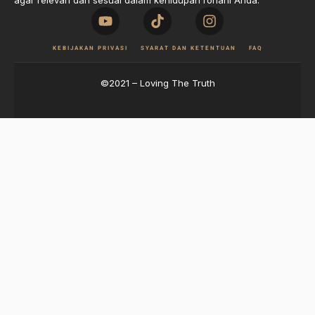
agar relevan dan sesuai dalam kehidupan rohani Anda.
KEBIJAKAN PRIVASI
SYARAT DAN KETENTUAN
FAQ
©2021 – Loving The Truth