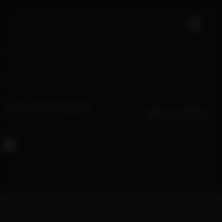
Terlindungi: Injil Markus 4-
12
Kategori:
Perjanjian Baru
Daftar keinginan