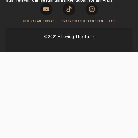
agar relevan dan sesuai dalam kehidupan rohani Anda.
KEBIJAKAN PRIVASI
SYARAT DAN KETENTUAN
FAQ
©2021 – Loving The Truth