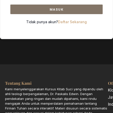
MASUK
Tidak punya akun?
Daftar Sekarang
Tentang Kami
Of
Kami menyelenggarakan Kursus Kitab Suci yang dipandu oleh
Kl
ahli teologi berpengalaman, Dr. Paskalis Edwin. Dengan
Ja
pendekatan yang ringan dan mudah dipahami, kami rindu
mengajak Anda untuk memperdalam pemahaman tentang
In
Firman Tuhan secara interaktif. Materi disusun secara sistematis