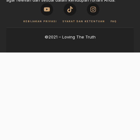
agar relevan dan sesuai dalam kehidupan rohani Anda.
KEBIJAKAN PRIVASI
SYARAT DAN KETENTUAN
FAQ
©2021 – Loving The Truth