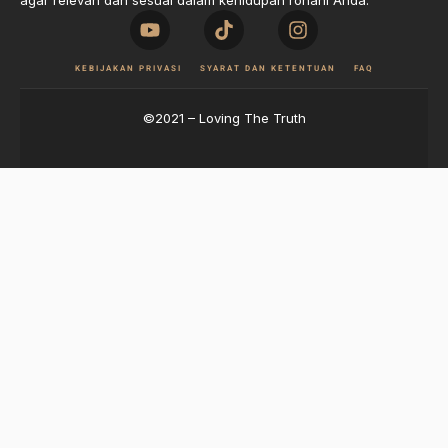
agar relevan dan sesuai dalam kehidupan rohani Anda.
KEBIJAKAN PRIVASI
SYARAT DAN KETENTUAN
FAQ
©2021 – Loving The Truth