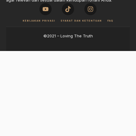
agar relevan dan sesuai dalam kehidupan rohani Anda.
KEBIJAKAN PRIVASI
SYARAT DAN KETENTUAN
FAQ
©2021 – Loving The Truth