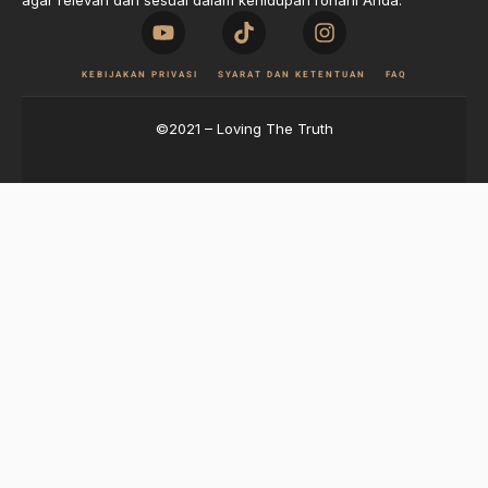
agar relevan dan sesuai dalam kehidupan rohani Anda.
KEBIJAKAN PRIVASI
SYARAT DAN KETENTUAN
FAQ
©2021 – Loving The Truth