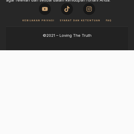
agar relevan dan sesuai dalam kehidupan rohani Anda.
KEBIJAKAN PRIVASI
SYARAT DAN KETENTUAN
FAQ
©2021 – Loving The Truth