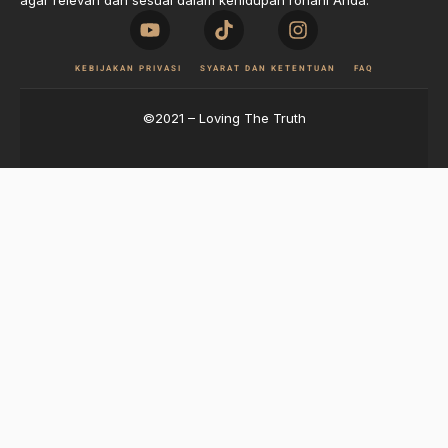
agar relevan dan sesuai dalam kehidupan rohani Anda.
KEBIJAKAN PRIVASI
SYARAT DAN KETENTUAN
FAQ
©2021 – Loving The Truth