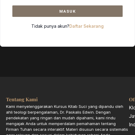
MASUK
Tidak punya akun?
Daftar Sekarang
Tentang Kami
Of
Kami menyelenggarakan Kursus Kitab Suci yang dipandu oleh
Kl
ahli teologi berpengalaman, Dr. Paskalis Edwin. Dengan
Ja
pendekatan yang ringan dan mudah dipahami, kami rindu
mengajak Anda untuk memperdalam pemahaman tentang
In
Firman Tuhan secara interaktif. Materi disusun secara sistematis