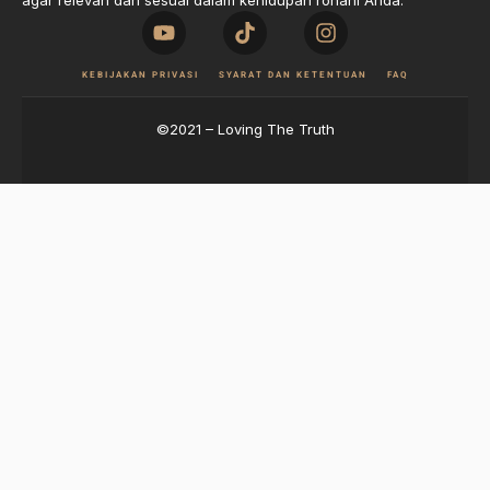
agar relevan dan sesuai dalam kehidupan rohani Anda.
KEBIJAKAN PRIVASI
SYARAT DAN KETENTUAN
FAQ
©2021 – Loving The Truth