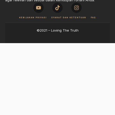
agar relevan dan sesuai dalam kehidupan rohani Anda.
KEBIJAKAN PRIVASI
SYARAT DAN KETENTUAN
FAQ
©2021 – Loving The Truth