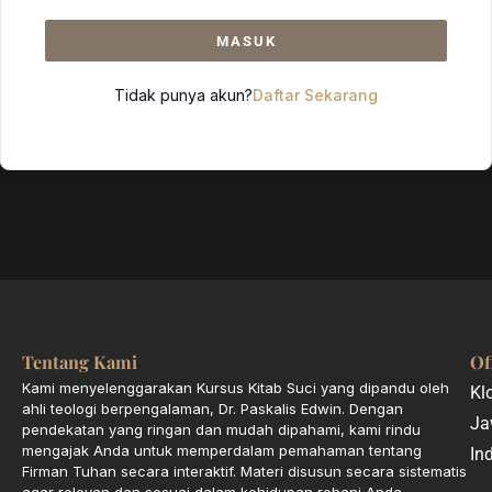
MASUK
Tidak punya akun?
Daftar Sekarang
Tentang Kami
Of
Kami menyelenggarakan Kursus Kitab Suci yang dipandu oleh
Kl
ahli teologi berpengalaman, Dr. Paskalis Edwin. Dengan
Ja
pendekatan yang ringan dan mudah dipahami, kami rindu
mengajak Anda untuk memperdalam pemahaman tentang
In
Firman Tuhan secara interaktif. Materi disusun secara sistematis