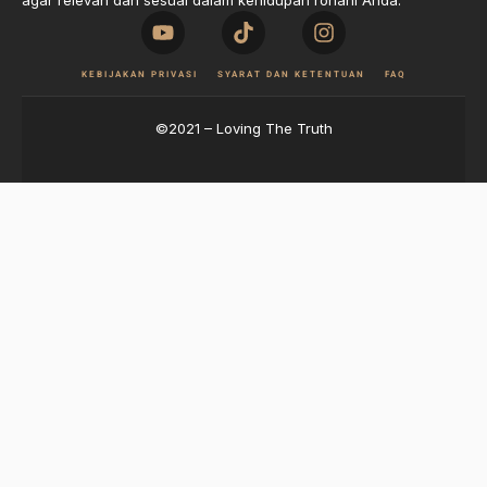
agar relevan dan sesuai dalam kehidupan rohani Anda.
KEBIJAKAN PRIVASI
SYARAT DAN KETENTUAN
FAQ
©2021 – Loving The Truth