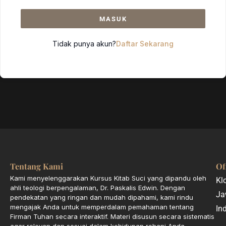
MASUK
Tidak punya akun?
Daftar Sekarang
Tentang Kami
Of
Kami menyelenggarakan Kursus Kitab Suci yang dipandu oleh
Kl
ahli teologi berpengalaman, Dr. Paskalis Edwin. Dengan
Ja
pendekatan yang ringan dan mudah dipahami, kami rindu
mengajak Anda untuk memperdalam pemahaman tentang
In
Firman Tuhan secara interaktif. Materi disusun secara sistematis