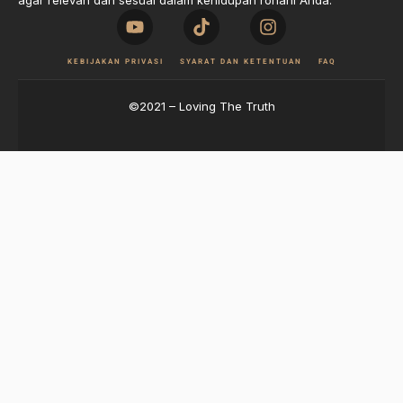
agar relevan dan sesuai dalam kehidupan rohani Anda.
KEBIJAKAN PRIVASI
SYARAT DAN KETENTUAN
FAQ
©2021 – Loving The Truth