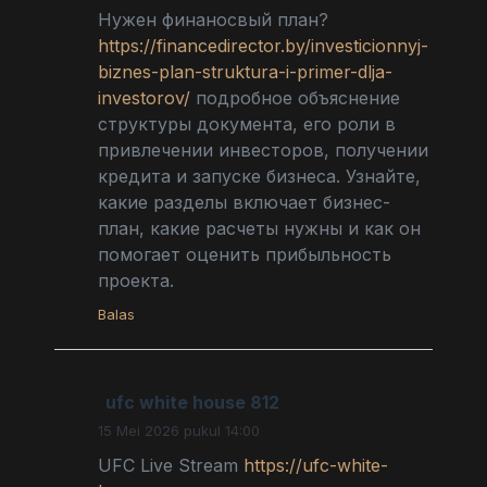
Нужен финаносвый план?
https://financedirector.by/investicionnyj-
biznes-plan-struktura-i-primer-dlja-
investorov/
подробное объяснение
структуры документа, его роли в
привлечении инвесторов, получении
кредита и запуске бизнеса. Узнайте,
какие разделы включает бизнес-
план, какие расчеты нужны и как он
помогает оценить прибыльность
проекта.
Balas
ufc white house 812
15 Mei 2026 pukul 14:00
UFC Live Stream
https://ufc-white-