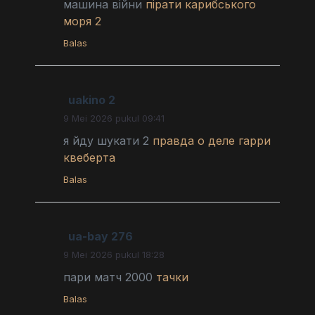
машина війни
пірати карибського
моря 2
Balas
uakino 2
9 Mei 2026 pukul 09:41
я йду шукати 2
правда о деле гарри
квеберта
Balas
ua-bay 276
9 Mei 2026 pukul 18:28
пари матч 2000
тачки
Balas