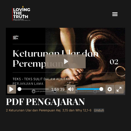
PLAY
1:59:39
PLAY
MUTE
SETTING
ENTE
PDF PENGAJARAN
FULL
2 Keturunan Ular dan Perempuan Kej. 3,15 dan Why 12,1-6
Unduh