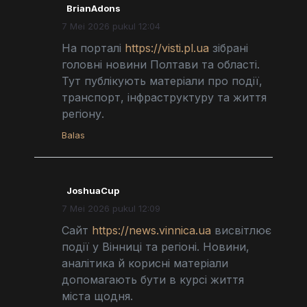
BrianAdons
7 Mei 2026 pukul 12:04
На порталі
https://visti.pl.ua
зібрані
головні новини Полтави та області.
Тут публікують матеріали про події,
транспорт, інфраструктуру та життя
регіону.
Balas
JoshuaCup
7 Mei 2026 pukul 12:09
Сайт
https://news.vinnica.ua
висвітлює
події у Вінниці та регіоні. Новини,
аналітика й корисні матеріали
допомагають бути в курсі життя
міста щодня.