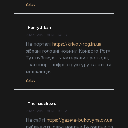
Balas
HenryUrbah
7 Mei 2026 pukul 14:56
На порталі
https://krivoy-rog.in.ua
зібрані головні новини Кривого Рогу.
Тут публікують матеріали про події,
транспорт, інфраструктуру та життя
мешканців.
Balas
Thomaschows
7 Mei 2026 pukul 15:02
На сайті
https://gazeta-bukovyna.cv.ua
публікують свіжі новини Буковини та