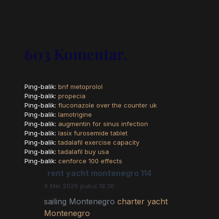
603 Komentar.
Ping-balik:
bnf metoprolol
Ping-balik:
propecia
Ping-balik:
fluconazole over the counter uk
Ping-balik:
lamotrigine
Ping-balik:
augmentin for sinus infection
Ping-balik:
lasix furosemide tablet
Ping-balik:
tadalafil exercise capacity
Ping-balik:
tadalafil buy usa
Ping-balik:
cenforce 100 effects
rent yacht montenegro 114
4 Mei 2026 pukul 18:36
sailing Montenegro
charter yacht
Montenegro