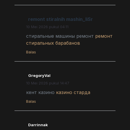
remont stiralnih mashin_liSr
10 Mei 2026 pukul 04:11
стиральные машины ремонт
ремонт
стиральных барабанов
Balas
GregoryVal
10 Mei 2026 pukul 14:47
кент казино
казино старда
Balas
Darrinnak