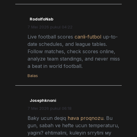
RodolfoNab
7 Mei 2026 pukul 04:22
Live football scores
canli-futbol
up-to-
date schedules, and league tables.
Follow matches, check scores online,
analyze team standings, and never miss
a beat in world football.
Balas
Josephknoni
7 Mei 2026 pukul 06:18
Baky ucun deqiq
hava proqnozu
. Bu
gun, sabah ve hefte ucun temperaturu,
yagini? ehtimalini, kuleyin sгrуtini му