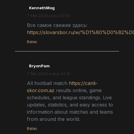
KennethMog
7 Mei 2026 pukul 01:33
Все самое свежее здесь:
https://slovarsbor.ru/w/%D1%80%D0%B
Balas
BryonPam
7 Mei 2026 pukul 04:19
All football match
https://canli-
skor.com.az
results online, game
schedules, and league standings. Live
updates, statistics, and easy access to
information about matches and teams
from around the world.
Balas