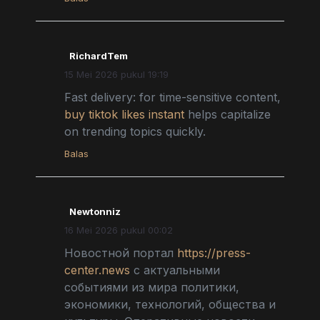
RichardTem
15 Mei 2026 pukul 19:19
Fast delivery: for time-sensitive content,
buy tiktok likes instant
helps capitalize
on trending topics quickly.
Balas
Newtonniz
16 Mei 2026 pukul 00:02
Новостной портал
https://press-
center.news
с актуальными
событиями из мира политики,
экономики, технологий, общества и